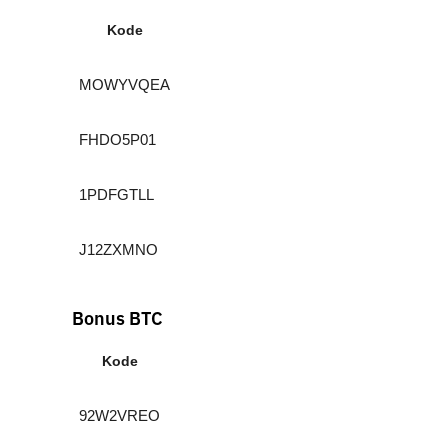
Kode
MOWYVQEA
FHDO5P01
1PDFGTLL
J12ZXMNO
Bonus BTC
Kode
92W2VREO