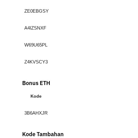
ZE0EBGSY
A4IZSNXF
W69U65PL
Z4KVSCY3
Bonus ETH
Kode
3B6AHXJR
Kode Tambahan