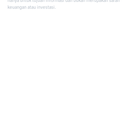
hanya untuk tujuan informasi dan bukan merupakan saran
keuangan atau investasi.