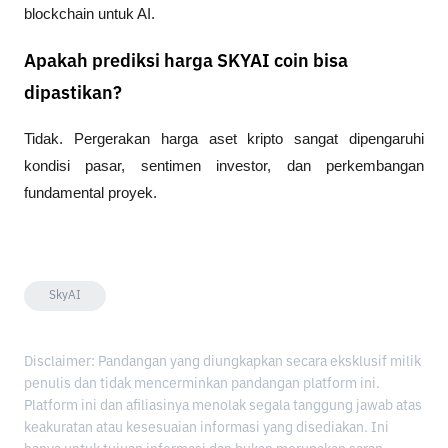
blockchain untuk AI.
Apakah prediksi harga SKYAI coin bisa
dipastikan?
Tidak. Pergerakan harga aset kripto sangat dipengaruhi 
kondisi pasar, sentimen investor, dan perkembangan 
fundamental proyek.
SkyAI
Disclaimer: Pandangan yang diungkapkan secara eksklusif milik
penulis dan tidak mencerminkan pandangan platform ini.
Platform ini dan afiliasinya menolak segala tanggung jawab atas
keakuratan atau kesesuaian informasi yang disediakan. Ini