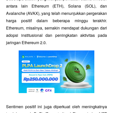
antara lain Ethereum (ETH), Solana (SOL), dan 
Avalanche (AVAX), yang telah menunjukkan pergerakan 
harga positif dalam beberapa minggu terakhir. 
Ethereum, misalnya, semakin mendapat dukungan dari 
adopsi institusional dan peningkatan aktivitas pada 
jaringan Ethereum 2.0.
Sentimen positif ini juga diperkuat oleh meningkatnya 