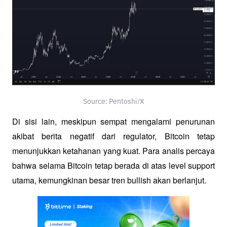
Source: Pentoshi/X
Di sisi lain, meskipun sempat mengalami penurunan 
akibat berita negatif dari regulator, Bitcoin tetap 
menunjukkan ketahanan yang kuat. Para analis percaya 
bahwa selama Bitcoin tetap berada di atas level support 
utama, kemungkinan besar tren bullish akan berlanjut.