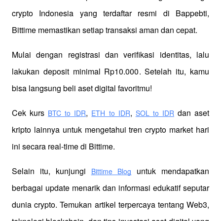
crypto Indonesia yang terdaftar resmi di Bappebti, 
Bittime memastikan setiap transaksi aman dan cepat.
Mulai dengan registrasi dan verifikasi identitas, lalu 
lakukan deposit minimal Rp10.000. Setelah itu, kamu 
bisa langsung beli aset digital favoritmu!
Cek kurs
,
,
 dan aset 
BTC to IDR
ETH to IDR
SOL to IDR
kripto lainnya untuk mengetahui tren crypto market hari 
ini secara real-time di Bittime.
Selain itu, kunjungi 
 untuk mendapatkan 
Bittime Blog
berbagai update menarik dan informasi edukatif seputar 
dunia crypto. Temukan artikel terpercaya tentang Web3, 