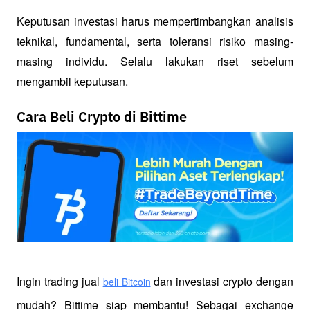
Keputusan investasi harus mempertimbangkan analisis 
teknikal, fundamental, serta toleransi risiko masing-
masing individu. Selalu lakukan riset sebelum 
mengambil keputusan.
Cara Beli Crypto di Bittime
Ingin trading jual
 dan investasi crypto dengan 
beli Bitcoin
mudah? Bittime siap membantu! Sebagai exchange 