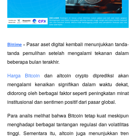
Pasar aset digital kembali menunjukkan tanda-
Bittime
 - 
tanda pemulihan setelah mengalami tekanan dalam 
beberapa bulan terakhir. 
Harga Bitcoin
 dan altcoin crypto diprediksi akan 
mengalami kenaikan signifikan dalam waktu dekat, 
didorong oleh berbagai faktor seperti peningkatan minat 
institusional dan sentimen positif dari pasar global.
Para analis melihat bahwa Bitcoin tetap kuat meskipun 
menghadapi berbagai tantangan regulasi dan volatilitas 
tinggi. Sementara itu, altcoin juga menunjukkan tren 