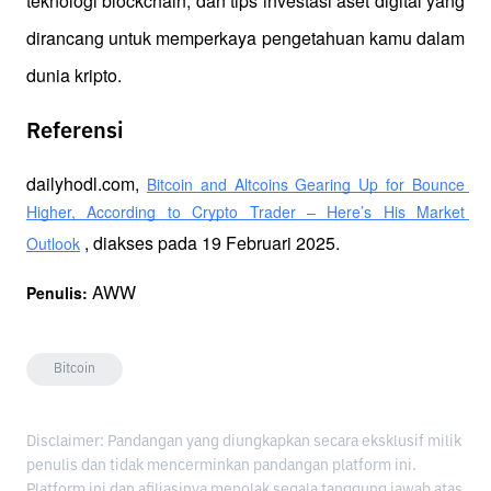
teknologi blockchain, dan tips investasi aset digital yang 
dirancang untuk memperkaya pengetahuan kamu dalam 
dunia kripto.
Referensi
dailyhodl.com, 
Bitcoin and Altcoins Gearing Up for Bounce 
Higher, According to Crypto Trader – Here’s His Market 
 , diakses pada 19 Februari 2025.
Outlook
 AWW
Penulis:
Bitcoin
Disclaimer: Pandangan yang diungkapkan secara eksklusif milik
penulis dan tidak mencerminkan pandangan platform ini.
Platform ini dan afiliasinya menolak segala tanggung jawab atas