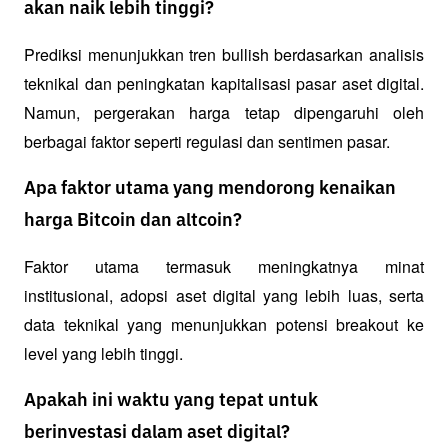
akan naik lebih tinggi?
Prediksi menunjukkan tren bullish berdasarkan analisis 
teknikal dan peningkatan kapitalisasi pasar aset digital. 
Namun, pergerakan harga tetap dipengaruhi oleh 
berbagai faktor seperti regulasi dan sentimen pasar.
Apa faktor utama yang mendorong kenaikan
harga Bitcoin dan altcoin?
Faktor utama termasuk meningkatnya minat 
institusional, adopsi aset digital yang lebih luas, serta 
data teknikal yang menunjukkan potensi breakout ke 
level yang lebih tinggi.
Apakah ini waktu yang tepat untuk
berinvestasi dalam aset digital?