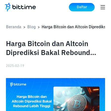
Daftar
Beranda
Blog
Harga Bit
>
>
Harga Bitcoin dan Altcoin
Diprediksi Bakal Rebound
Lebih Tinggi
2025-02-19