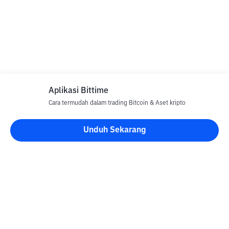
Aplikasi Bittime
Cara termudah dalam trading Bitcoin & Aset kripto
Unduh Sekarang