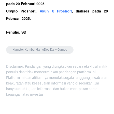
pada 20 Februari 2025.
Crypto Proshort, 
Akun X Proshort
, diakses pada 20 
Februari 2025.
Penulis: SD
Hamster Kombat GameDev Daily Combo
Disclaimer: Pandangan yang diungkapkan secara eksklusif milik
penulis dan tidak mencerminkan pandangan platform ini.
Platform ini dan afiliasinya menolak segala tanggung jawab atas
keakuratan atau kesesuaian informasi yang disediakan. Ini
hanya untuk tujuan informasi dan bukan merupakan saran
keuangan atau investasi.