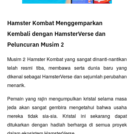
Hamster Kombat Menggemparkan
Kembali dengan HamsterVerse dan
Peluncuran Musim 2
Musim 2 Hamster Kombat yang sangat dinanti-nantikan 
telah resmi tiba, membawa serta dunia baru yang 
dikenal sebagai HamsterVerse dan sejumlah perubahan 
menarik. 
Pemain yang rajin mengumpulkan kristal selama masa 
jeda akan sangat gembira mengetahui bahwa usaha 
mereka tidak sia-sia. Kristal ini sekarang dapat 
ditukarkan dengan hadiah berharga di semua proyek 
dalam ekosistem HamsterVerse.