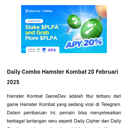
Daily Combo Hamster Kombat 20 Februari
2025
Hamster Kombat GameDev adalah fitur terbaru dari 
game Hamster Kombat yang sedang viral di Telegram. 
Dalam pembaruan ini, pemain bisa menyelesaikan 
berbagai tantangan seru seperti Daily Cipher dan Daily 