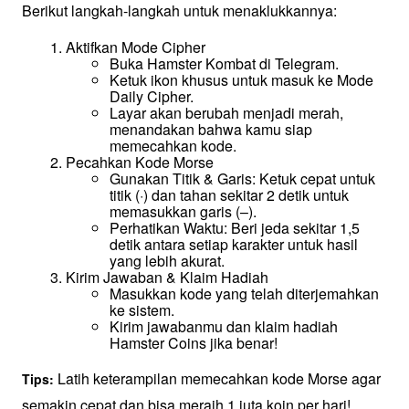
Berikut langkah-langkah untuk menaklukkannya:
Aktifkan Mode Cipher
Buka Hamster Kombat di Telegram.
Ketuk ikon khusus untuk masuk ke Mode 
Daily Cipher.
Layar akan berubah menjadi merah, 
menandakan bahwa kamu siap 
memecahkan kode.
Pecahkan Kode Morse
Gunakan Titik & Garis: Ketuk cepat untuk 
titik (·) dan tahan sekitar 2 detik untuk 
memasukkan garis (–).
Perhatikan Waktu: Beri jeda sekitar 1,5 
detik antara setiap karakter untuk hasil 
yang lebih akurat.
Kirim Jawaban & Klaim Hadiah
Masukkan kode yang telah diterjemahkan 
ke sistem.
Kirim jawabanmu dan klaim hadiah 
Hamster Coins jika benar!
 Latih keterampilan memecahkan kode Morse agar 
Tips:
semakin cepat dan bisa meraih 1 juta koin per hari!