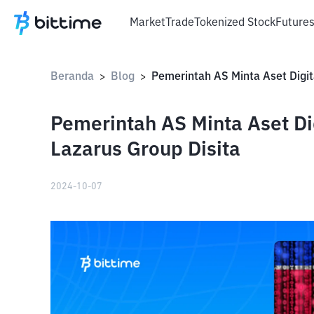
Market
Trade
Tokenized Stock
Future
Beranda
Blog
>
>
Pemerintah AS Minta Aset Di
Lazarus Group Disita
2024-10-07