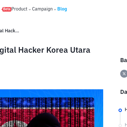
s
Product
Campaign
Blog
Beta
Pemerintah AS Minta Aset Digital Hacker Korea Utara Lazarus Group Disita
gital Hacker Korea Utara
Ba
Da
H
H