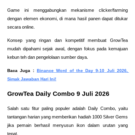
Game ini menggabungkan mekanisme clicker/farming 
dengan elemen ekonomi, di mana hasil panen dapat ditukar 
secara online. 
Konsep yang ringan dan kompetitif membuat GrowTea 
mudah dipahami sejak awal, dengan fokus pada kemajuan 
kebun teh dan pengelolaan sumber daya.
Baca Juga : 
Binance Word of the Day 9-10 Juli 2026, 
Simak Jawaban Hari Ini!
GrowTea Daily Combo 9 Juli 2026
Salah satu fitur paling populer adalah Daily Combo, yaitu 
tantangan harian yang memberikan hadiah 1000 Silver Gems 
jika pemain berhasil menyusun ikon dalam urutan yang 
tepat. 