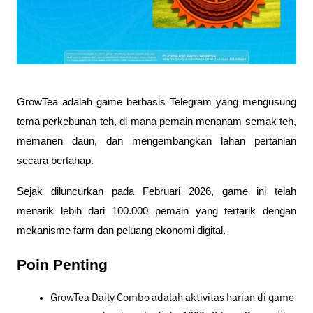
GrowTea adalah game berbasis Telegram yang mengusung 
tema perkebunan teh, di mana pemain menanam semak teh, 
memanen daun, dan mengembangkan lahan pertanian 
secara bertahap. 
Sejak diluncurkan pada Februari 2026, game ini telah 
menarik lebih dari 100.000 pemain yang tertarik dengan 
mekanisme farm dan peluang ekonomi digital. 
Poin Penting
GrowTea Daily Combo adalah aktivitas harian di game 