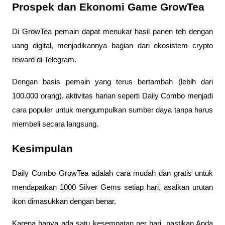
Prospek dan Ekonomi Game GrowTea
Di GrowTea pemain dapat menukar hasil panen teh dengan 
uang digital, menjadikannya bagian dari ekosistem crypto 
reward di Telegram. 
Dengan basis pemain yang terus bertambah (lebih dari 
100.000 orang), aktivitas harian seperti Daily Combo menjadi 
cara populer untuk mengumpulkan sumber daya tanpa harus 
membeli secara langsung.
Kesimpulan
Daily Combo GrowTea adalah cara mudah dan gratis untuk 
mendapatkan 1000 Silver Gems setiap hari, asalkan urutan 
ikon dimasukkan dengan benar. 
Karena hanya ada satu kesempatan per hari, pastikan Anda 