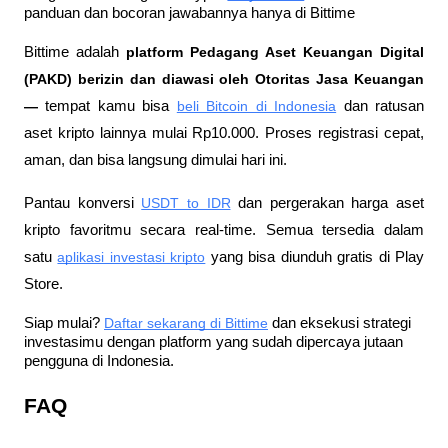
panduan dan bocoran jawabannya hanya di Bittime
Bittime adalah
 platform Pedagang Aset Keuangan Digital 
(PAKD) berizin dan diawasi oleh Otoritas Jasa Keuangan 
—
 tempat kamu bisa
beli Bitcoin di Indonesia
 dan ratusan 
aset kripto lainnya mulai Rp10.000. Proses registrasi cepat, 
aman, dan bisa langsung dimulai hari ini.
Pantau konversi
USDT to IDR
 dan pergerakan harga aset 
kripto favoritmu secara real-time. Semua tersedia dalam 
satu
aplikasi investasi kripto
 yang bisa diunduh gratis di Play 
Store.
Siap mulai?
Daftar sekarang di Bittime
 dan eksekusi strategi 
investasimu dengan platform yang sudah dipercaya jutaan 
pengguna di Indonesia.
FAQ