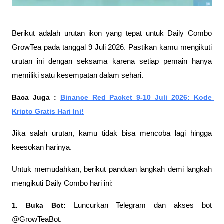
Berikut adalah urutan ikon yang tepat untuk Daily Combo 
GrowTea pada tanggal 9 Juli 2026. Pastikan kamu mengikuti 
urutan ini dengan seksama karena setiap pemain hanya 
memiliki satu kesempatan dalam sehari. 
Baca Juga : 
Binance Red Packet 9-10 Juli 2026: Kode 
Kripto Gratis Hari Ini!
Jika salah urutan, kamu tidak bisa mencoba lagi hingga 
keesokan harinya.
Untuk memudahkan, berikut panduan langkah demi langkah 
mengikuti Daily Combo hari ini:
1. Buka Bot:
 Luncurkan Telegram dan akses bot 
@GrowTeaBot.