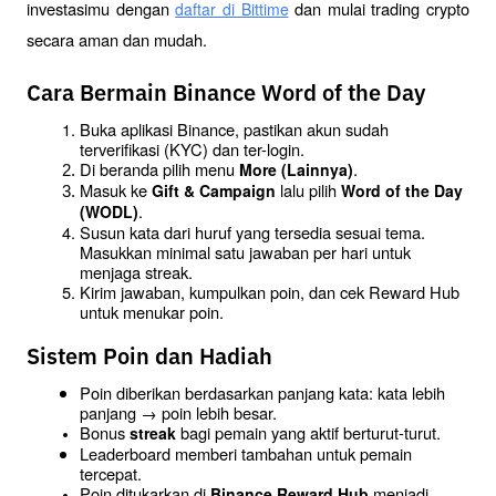
investasimu dengan 
 dan mulai trading crypto 
daftar di Bittime
secara aman dan mudah.
Cara Bermain Binance Word of the Day
Buka aplikasi Binance, pastikan akun sudah 
terverifikasi (KYC) dan ter-login.
Di beranda pilih menu 
.
More (Lainnya)
Masuk ke 
 lalu pilih 
Gift & Campaign
Word of the Day 
.
(WODL)
Susun kata dari huruf yang tersedia sesuai tema. 
Masukkan minimal satu jawaban per hari untuk 
menjaga streak.
Kirim jawaban, kumpulkan poin, dan cek Reward Hub 
untuk menukar poin.
Sistem Poin dan Hadiah
Poin diberikan berdasarkan panjang kata: kata lebih 
panjang → poin lebih besar.
Bonus 
 bagi pemain yang aktif berturut-turut.
streak
Leaderboard memberi tambahan untuk pemain 
tercepat.
Poin ditukarkan di 
 menjadi 
Binance Reward Hub