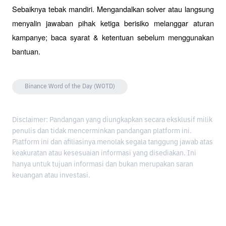
Sebaiknya tebak mandiri. Mengandalkan solver atau langsung 
menyalin jawaban pihak ketiga berisiko melanggar aturan 
kampanye; baca syarat & ketentuan sebelum menggunakan 
bantuan.
Binance Word of the Day (WOTD)
Disclaimer: Pandangan yang diungkapkan secara eksklusif milik
penulis dan tidak mencerminkan pandangan platform ini.
Platform ini dan afiliasinya menolak segala tanggung jawab atas
keakuratan atau kesesuaian informasi yang disediakan. Ini
hanya untuk tujuan informasi dan bukan merupakan saran
keuangan atau investasi.