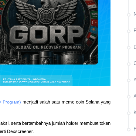
P
D
A
y Program) 
menjadi salah satu meme coin Solana yang 
saksi, serta bertambahnya jumlah holder membuat token 
perti Dexscreener.