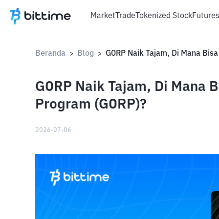
Market
Trade
Tokenized Stock
Future
Beranda
Blog
>
>
GORP Naik Tajam, Di Mana Bi
Program (GORP)?
2026-07-06