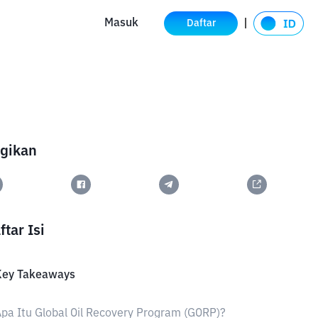
Masuk
Daftar
gikan
ftar Isi
Key Takeaways
pa Itu Global Oil Recovery Program (GORP)?