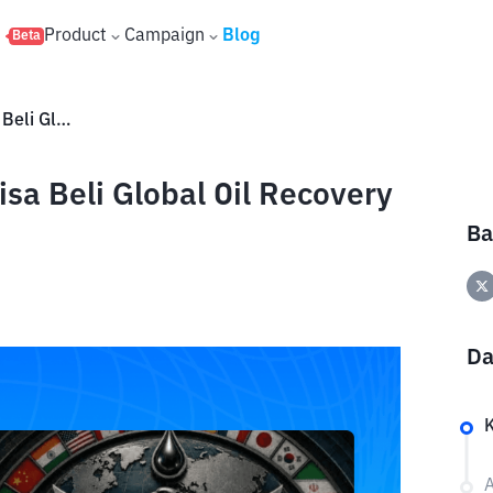
s
Product
Campaign
Blog
Beta
GORP Naik Tajam, Di Mana Bisa Beli Global Oil Recovery Program (GORP)?
sa Beli Global Oil Recovery
Ba
Da
A