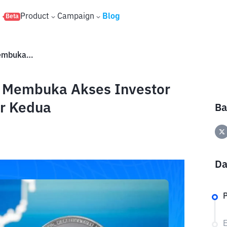
s
Product
Campaign
Blog
Beta
ETF Ethereum Disetujui SEC, Membuka Akses Investor ke Cryptocurrency Terpopuler Kedua
, Membuka Akses Investor
er Kedua
Ba
Da
P