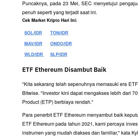
Puncaknya, pada 23 Mei, SEC menyetujui pengajua
penuh seperti yang terjadi saat ini.
Cek Market Kripto Hari Ini:
SOL/IDR
TON/IDR
MAV/IDR
ONDO/IDR
WLD/IDR 
SLP/IDR
ETF Ethereum Disambut Baik
"Kita sekarang telah sepenuhnya memasuki era ETF un
Bitwise. "Investor kini dapat mengakses lebih dari 7
Product (ETP) berbiaya rendah."
Para penerbit ETF Ethereum menyambut baik keputu
ETF Ethereum pada tahun 2021, kami percaya invest
instrumen yang mudah diakses dan familiar," kata Kyl