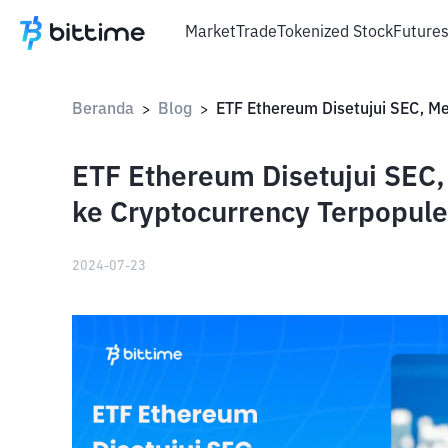
Market
Trade
Tokenized Stock
Future
Beranda
Blog
>
>
ETF Ethereum Disetujui SEC
ke Cryptocurrency Terpopul
2024-07-23