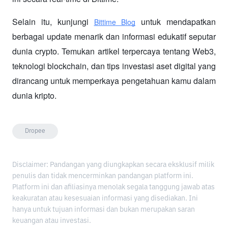
Selain itu, kunjungi 
 untuk mendapatkan 
Bittime Blog
berbagai update menarik dan informasi edukatif seputar 
dunia crypto. Temukan artikel terpercaya tentang Web3, 
teknologi blockchain, dan tips investasi aset digital yang 
dirancang untuk memperkaya pengetahuan kamu dalam 
dunia kripto.
Dropee
Disclaimer: Pandangan yang diungkapkan secara eksklusif milik
penulis dan tidak mencerminkan pandangan platform ini.
Platform ini dan afiliasinya menolak segala tanggung jawab atas
keakuratan atau kesesuaian informasi yang disediakan. Ini
hanya untuk tujuan informasi dan bukan merupakan saran
keuangan atau investasi.