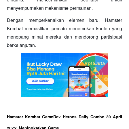
menyempurnakan mekanisme permainan. 
Dengan memperkenalkan elemen baru, Hamster 
Kombat memastikan pemain menemukan konten yang 
menopang minat mereka dan mendorong partisipasi 
berkelanjutan.
Hamster Kombat GameDev Heroes Daily Combo 30 April 
2025: Meningkatkan Game