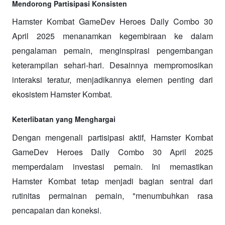
Mendorong Partisipasi Konsisten
Hamster Kombat GameDev Heroes Daily Combo 30 
April 2025 menanamkan kegembiraan ke dalam 
pengalaman pemain, menginspirasi pengembangan 
keterampilan sehari-hari. Desainnya mempromosikan 
interaksi teratur, menjadikannya elemen penting dari 
ekosistem Hamster Kombat.
Keterlibatan yang Menghargai
Dengan mengenali partisipasi aktif, Hamster Kombat 
GameDev Heroes Daily Combo 30 April 2025 
memperdalam investasi pemain. Ini memastikan 
Hamster Kombat tetap menjadi bagian sentral dari 
rutinitas permainan pemain, "menumbuhkan rasa 
pencapaian dan koneksi.