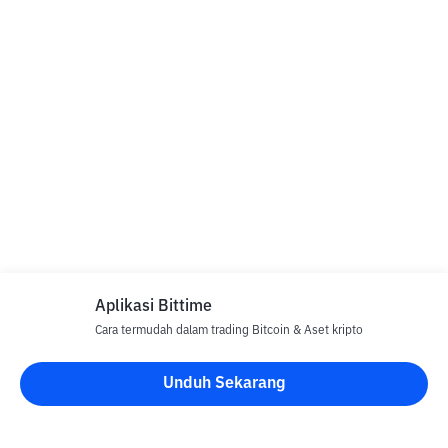
Aplikasi Bittime
Cara termudah dalam trading Bitcoin & Aset kripto
Unduh Sekarang