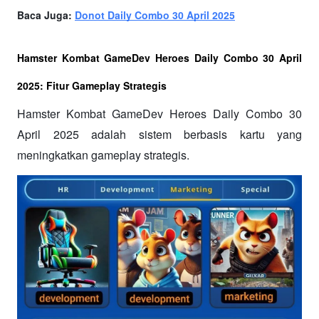
Baca Juga: 
Donot Daily Combo 30 April 2025
Hamster Kombat GameDev Heroes Daily Combo 30 April 
2025: Fitur Gameplay Strategis
Hamster Kombat GameDev Heroes Daily Combo 30 
April 2025 adalah sistem berbasis kartu yang 
meningkatkan gameplay strategis.