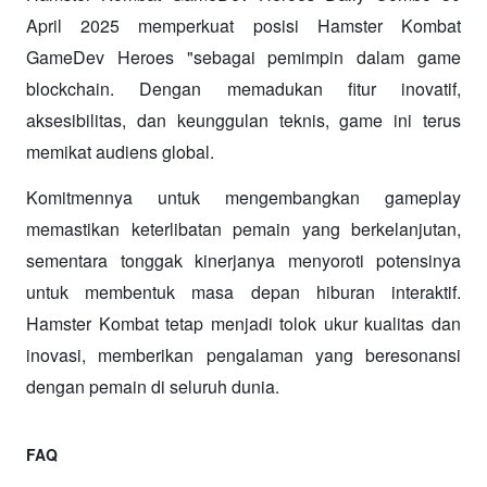
April 2025 memperkuat posisi Hamster Kombat 
GameDev Heroes "sebagai pemimpin dalam game 
blockchain. Dengan memadukan fitur inovatif, 
aksesibilitas, dan keunggulan teknis, game ini terus 
memikat audiens global.
Komitmennya untuk mengembangkan gameplay 
memastikan keterlibatan pemain yang berkelanjutan, 
sementara tonggak kinerjanya menyoroti potensinya 
untuk membentuk masa depan hiburan interaktif. 
Hamster Kombat tetap menjadi tolok ukur kualitas dan 
inovasi, memberikan pengalaman yang beresonansi 
dengan pemain di seluruh dunia.
FAQ