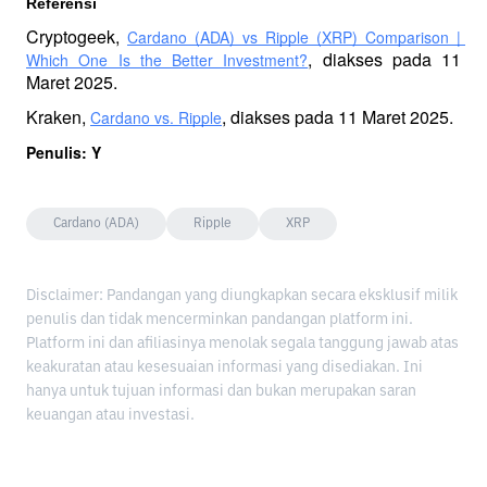
Referensi 
Cryptogeek, 
Cardano (ADA) vs Ripple (XRP) Comparison | 
, diakses pada 11 
Which One Is the Better Investment?
Maret 2025.
Kraken, 
, diakses pada 11 Maret 2025.
Cardano vs. Ripple
Penulis: Y
Cardano (ADA)
Ripple
XRP
Disclaimer: Pandangan yang diungkapkan secara eksklusif milik
penulis dan tidak mencerminkan pandangan platform ini.
Platform ini dan afiliasinya menolak segala tanggung jawab atas
keakuratan atau kesesuaian informasi yang disediakan. Ini
hanya untuk tujuan informasi dan bukan merupakan saran
keuangan atau investasi.