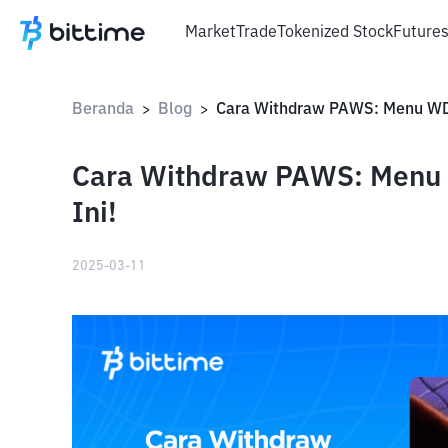
Market
Trade
Tokenized Stock
Future
Beranda
Blog
>
>
Cara Withdraw PAWS: Menu 
Ini!
2025-03-11