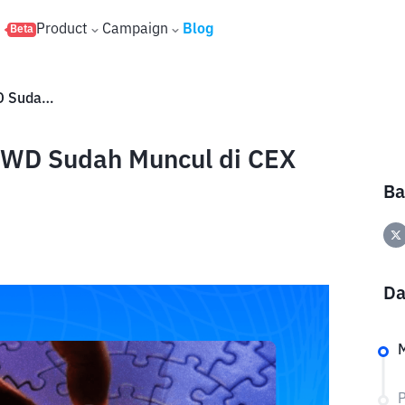
s
Product
Campaign
Blog
Beta
Cara Withdraw PAWS: Menu WD Sudah Muncul di CEX Ini!
WD Sudah Muncul di CEX
Ba
Da
M
P