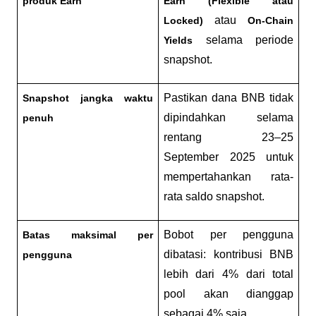
produk Earn
Earn (Flexible atau 
 atau 
Locked)
On-Chain 
 selama periode 
Yields
snapshot.
Pastikan dana BNB tidak 
Snapshot jangka waktu 
dipindahkan selama 
penuh
rentang 23–25 
September 2025 untuk 
mempertahankan rata-
rata saldo snapshot.
Bobot per pengguna 
Batas maksimal per 
dibatasi: kontribusi BNB 
pengguna
lebih dari 4% dari total 
pool akan dianggap 
sebagai 4% saja.