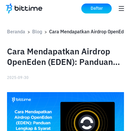
Daftar
Beranda
Blog
>
>
Cara Mendapatkan Airdrop
OpenEden (EDEN): Panduan
Lengkap & Syarat Kelayakan
2025-09-30