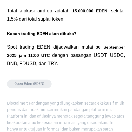
Total alokasi airdrop adalah 
, sekitar 
15.000.000 EDEN
1,5% dari total suplai token.
Kapan trading EDEN akan dibuka?
Spot trading EDEN dijadwalkan mulai 
30 September 
 dengan pasangan USDT, USDC, 
2025 jam 11:00 UTC
BNB, FDUSD, dan TRY. 
Open Eden (EDEN)
Disclaimer: Pandangan yang diungkapkan secara eksklusif milik
penulis dan tidak mencerminkan pandangan platform ini.
Platform ini dan afiliasinya menolak segala tanggung jawab atas
keakuratan atau kesesuaian informasi yang disediakan. Ini
hanya untuk tujuan informasi dan bukan merupakan saran