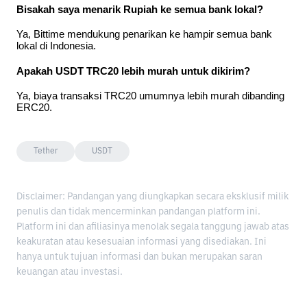
Bisakah saya menarik Rupiah ke semua bank lokal?
Ya, Bittime mendukung penarikan ke hampir semua bank 
lokal di Indonesia.
Apakah USDT TRC20 lebih murah untuk dikirim?
Ya, biaya transaksi TRC20 umumnya lebih murah dibanding 
ERC20.
Tether
USDT
Disclaimer: Pandangan yang diungkapkan secara eksklusif milik
penulis dan tidak mencerminkan pandangan platform ini.
Platform ini dan afiliasinya menolak segala tanggung jawab atas
keakuratan atau kesesuaian informasi yang disediakan. Ini
hanya untuk tujuan informasi dan bukan merupakan saran
keuangan atau investasi.