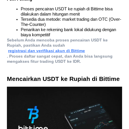
Proses pencairan USDT ke rupiah di Bittime bisa 
dilakukan dalam hitungan menit
Tersedia dua metode: market trading dan OTC (Over-
The-Counter)
Penarikan ke rekening bank lokal didukung dengan 
biaya kompetitif
Sebelum Anda mencoba proses pencairan USDT ke 
Rupiah, pastikan Anda sudah
registrasi dan verifikasi akun di Bittime
. Proses daftar sangat cepat, dan Anda bisa langsung 
mengakses fitur trading USDT ke IDR. 
Mencairkan USDT ke Rupiah di Bittime