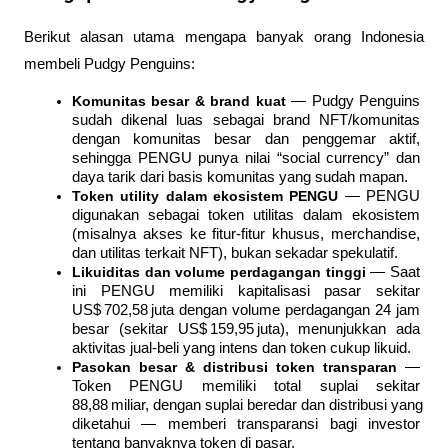
Berikut alasan utama mengapa banyak orang Indonesia 
membeli Pudgy Penguins:
Komunitas besar & brand kuat
 — Pudgy Penguins 
sudah dikenal luas sebagai brand NFT/komunitas 
dengan komunitas besar dan penggemar aktif, 
sehingga PENGU punya nilai “social currency” dan 
daya tarik dari basis komunitas yang sudah mapan.
Token utility dalam ekosistem PENGU
 — PENGU 
digunakan sebagai token utilitas dalam ekosistem 
(misalnya akses ke fitur‑fitur khusus, merchandise, 
dan utilitas terkait NFT), bukan sekadar spekulatif.
Likuiditas dan volume perdagangan tinggi
 — Saat 
ini PENGU memiliki kapitalisasi pasar sekitar 
US$ 702,58 juta dengan volume perdagangan 24 jam 
besar (sekitar US$ 159,95 juta), menunjukkan ada 
aktivitas jual‑beli yang intens dan token cukup likuid.
Pasokan besar & distribusi token transparan
 — 
Token PENGU memiliki total suplai sekitar 
88,88 miliar, dengan suplai beredar dan distribusi yang 
diketahui — memberi transparansi bagi investor 
tentang banyaknya token di pasar.