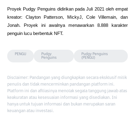
Proyek Pudgy Penguins didirikan pada Juli 2021 oleh empat 
kreator: Clayton Patterson, MickyJ, Cole Villemain, dan 
Jonah. Proyek ini awalnya menawarkan 8.888 karakter 
penguin lucu berbentuk NFT.
PENGU
Pudgy
Pudgy Penguins
Penguins
(PENGU)
Disclaimer: Pandangan yang diungkapkan secara eksklusif milik
penulis dan tidak mencerminkan pandangan platform ini.
Platform ini dan afiliasinya menolak segala tanggung jawab atas
keakuratan atau kesesuaian informasi yang disediakan. Ini
hanya untuk tujuan informasi dan bukan merupakan saran
keuangan atau investasi.