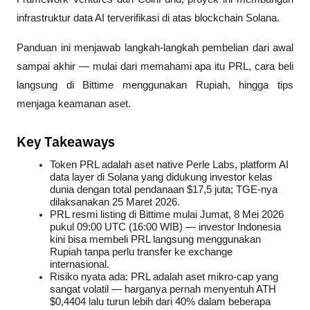
infrastruktur data AI terverifikasi di atas blockchain Solana. 
Panduan ini menjawab langkah-langkah pembelian dari awal 
sampai akhir — mulai dari memahami apa itu PRL, cara beli 
langsung di Bittime menggunakan Rupiah, hingga tips 
menjaga keamanan aset.
Key Takeaways
Token PRL adalah aset native Perle Labs, platform AI 
data layer di Solana yang didukung investor kelas 
dunia dengan total pendanaan $17,5 juta; TGE-nya 
dilaksanakan 25 Maret 2026.
PRL resmi listing di Bittime mulai Jumat, 8 Mei 2026 
pukul 09:00 UTC (16:00 WIB) — investor Indonesia 
kini bisa membeli PRL langsung menggunakan 
Rupiah tanpa perlu transfer ke exchange 
internasional.
Risiko nyata ada: PRL adalah aset mikro-cap yang 
sangat volatil — harganya pernah menyentuh ATH 
$0,4404 lalu turun lebih dari 40% dalam beberapa 