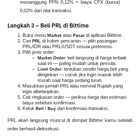
menanggung PPN 0,12% + biaya CFX (bursa) 
0,02% dari nilai transaksi.
Langkah 3 – Beli PRL di Bittime
Buka menu 
Market
 atau 
Pasar
 di aplikasi Bittime.
Cari 
PRL
 di kolom pencarian — pilih pasangan 
PRL/IDR atau PRL/USDT sesuai preferensi.
Pilih jenis order:
Market Order
: beli langsung di harga terbaik 
saat ini — paling mudah untuk pemula.
Limit Order
: tentukan sendiri harga beli yang 
diinginkan — cocok jika ingin masuk lebih 
murah saat harga sedang turun.
Masukkan jumlah PRL atau nominal Rupiah yang 
ingin dibelanjakan.
Cek ringkasan order — periksa harga dan estimasi 
biaya sebelum konfirmasi.
Ketuk 
Beli
 / 
Buy
 dan konfirmasi transaksi.
PRL akan langsung muncul di dompet Bittime kamu setelah 
order berhasil dieksekusi.