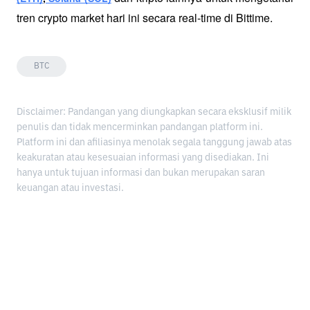
tren crypto market hari ini secara real-time di Bittime.
BTC
Disclaimer: Pandangan yang diungkapkan secara eksklusif milik
penulis dan tidak mencerminkan pandangan platform ini.
Platform ini dan afiliasinya menolak segala tanggung jawab atas
keakuratan atau kesesuaian informasi yang disediakan. Ini
hanya untuk tujuan informasi dan bukan merupakan saran
keuangan atau investasi.