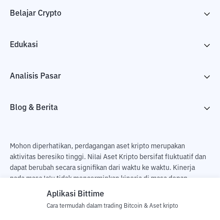
Belajar Crypto
Edukasi
Analisis Pasar
Blog & Berita
Mohon diperhatikan, perdagangan aset kripto merupakan
aktivitas beresiko tinggi. Nilai Aset Kripto bersifat fluktuatif dan
dapat berubah secara signifikan dari waktu ke waktu. Kinerja
pada masa lalu tidak mencerminkan kinerja di masa depan.
Terdapat risiko kehilangan sebagai dampak dari membeli dan
Aplikasi Bittime
menjual aset kripto dan sepenuhnya keputusan independen dari
Cara termudah dalam trading Bitcoin & Aset kripto
pengguna. PT Utama Aset Digital Indonesia (Bittime) tidak