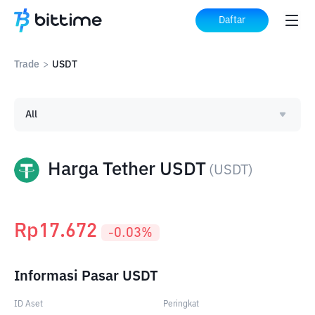
Daftar
Trade
>
USDT
All
Harga Tether USDT
(
USDT
)
Rp
17.672
-0.03
%
Informasi Pasar USDT
ID Aset
Peringkat