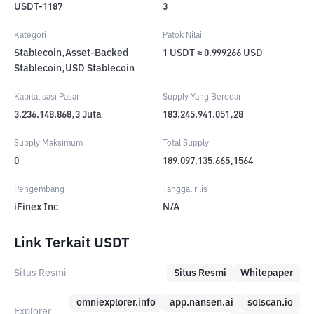
USDT-1187
3
Kategori
Patok Nilai
Stablecoin,Asset-Backed
1 USDT ≈ 0.999266 USD
Stablecoin,USD Stablecoin
Kapitalisasi Pasar
Supply Yang Beredar
3.236.148.868,3
Juta
183.245.941.051,28
Supply Maksimum
Total Supply
0
189.097.135.665,1564
Pengembang
Tanggal rilis
iFinex Inc
N/A
Link Terkait USDT
Situs Resmi
Situs Resmi
Whitepaper
omniexplorer.info
app.nansen.ai
solscan.io
Explorer