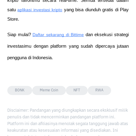
kripto favoritmu secara real-time. Semua tersedia dalam 
satu
aplikasi investasi kripto
 yang bisa diunduh gratis di Play 
Store.
Siap mulai?
Daftar sekarang di Bittime
 dan eksekusi strategi 
investasimu dengan platform yang sudah dipercaya jutaan 
pengguna di Indonesia.
BONK
Meme Coin
NFT
RWA
Disclaimer: Pandangan yang diungkapkan secara eksklusif milik
penulis dan tidak mencerminkan pandangan platform ini.
Platform ini dan afiliasinya menolak segala tanggung jawab atas
keakuratan atau kesesuaian informasi yang disediakan. Ini