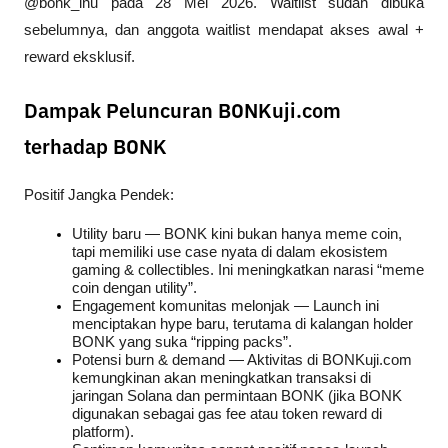
@bonk_inu pada 28 Mei 2026. Waitlist sudah dibuka 
sebelumnya, dan anggota waitlist mendapat akses awal + 
reward eksklusif.
Dampak Peluncuran BONKuji.com
terhadap BONK
Positif Jangka Pendek:
Utility baru — BONK kini bukan hanya meme coin, 
tapi memiliki use case nyata di dalam ekosistem 
gaming & collectibles. Ini meningkatkan narasi “meme 
coin dengan utility”.
Engagement komunitas melonjak — Launch ini 
menciptakan hype baru, terutama di kalangan holder 
BONK yang suka “ripping packs”.
Potensi burn & demand — Aktivitas di BONKuji.com 
kemungkinan akan meningkatkan transaksi di 
jaringan Solana dan permintaan BONK (jika BONK 
digunakan sebagai gas fee atau token reward di 
platform).