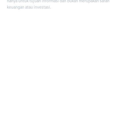
hanya untuk tujuan informasi dan bukan merupakan saran
keuangan atau investasi.