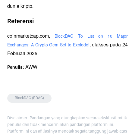
dunia kripto.
Referensi
coinmarketcap.com, 
BlockDAG To List on 10 Major 
, diakses pada 24 
Exchanges: A Crypto Gem Set to Explode!
Februari 2025.
 AWW
Penulis:
BlockDAG (BDAG)
Disclaimer: Pandangan yang diungkapkan secara eksklusif milik
penulis dan tidak mencerminkan pandangan platform ini.
Platform ini dan afiliasinya menolak segala tanggung jawab atas