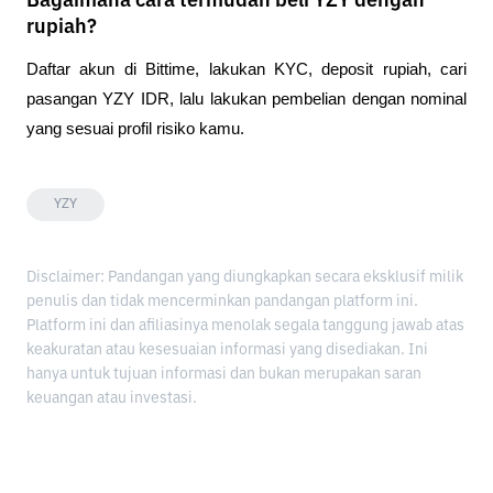
Bagaimana cara termudah beli YZY dengan
rupiah?
Daftar akun di Bittime, lakukan KYC, deposit rupiah, cari 
pasangan YZY IDR, lalu lakukan pembelian dengan nominal 
yang sesuai profil risiko kamu.
YZY
Disclaimer: Pandangan yang diungkapkan secara eksklusif milik
penulis dan tidak mencerminkan pandangan platform ini.
Platform ini dan afiliasinya menolak segala tanggung jawab atas
keakuratan atau kesesuaian informasi yang disediakan. Ini
hanya untuk tujuan informasi dan bukan merupakan saran
keuangan atau investasi.