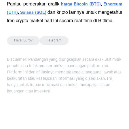
Pantau pergerakan grafik 
harga Bitcoin (BTC)
, 
Ethereum 
 dan kripto lainnya untuk mengetahui 
(ETH)
,
 Solana (SOL)
tren crypto market hari ini secara real-time di Bittime.
Pavel Durov
Telegram
Disclaimer: Pandangan yang diungkapkan secara eksklusif milik
penulis dan tidak mencerminkan pandangan platform ini.
Platform ini dan afiliasinya menolak segala tanggung jawab atas
keakuratan atau kesesuaian informasi yang disediakan. Ini
hanya untuk tujuan informasi dan bukan merupakan saran
keuangan atau investasi.