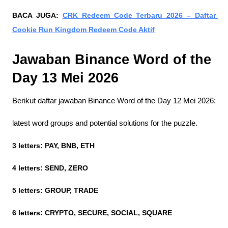
BACA JUGA: 
CRK Redeem Code Terbaru 2026 – Daftar 
Cookie Run Kingdom Redeem Code Aktif
Jawaban Binance Word of the 
Day 13 Mei 2026
Berikut daftar jawaban Binance Word of the Day 12 Mei 2026:
latest word groups and potential solutions for the puzzle.
3 letters: PAY, BNB, ETH
4 letters: SEND, ZERO
5 letters: GROUP, TRADE
6 letters: CRYPTO, SECURE, SOCIAL, SQUARE