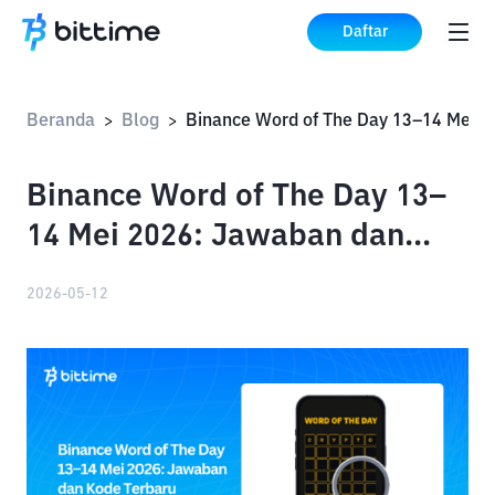
Daftar
Beranda
Blog
>
>
Binance Word of The Day 13–
14 Mei 2026: Jawaban dan
Kode Terbaru
2026-05-12