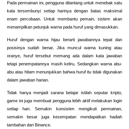
Pada permainan ini, pengguna ditantang untuk menebak satu 
kata tersembunyi setiap harinya dengan batas maksimal 
enam percobaan. Untuk membantu pemain, sistem akan 
menampilkan petunjuk warna pada huruf yang dimasukkan.
Huruf dengan warna hijau berarti jawabannya tepat dan 
posisinya sudah benar. Jika muncul warna kuning atau 
oranye, huruf tersebut memang ada dalam kata jawaban 
tetapi penempatannya masih keliru. Sedangkan warna abu-
abu atau hitam menunjukkan bahwa huruf itu tidak digunakan 
dalam jawaban harian.
Tidak hanya menjadi sarana belajar istilah seputar kripto, 
game ini juga membuat pengguna lebih aktif melakukan login 
setiap hari. Semakin konsisten mengikuti permainan, 
semakin besar juga kesempatan mendapatkan hadiah 
tambahan dari Binance.