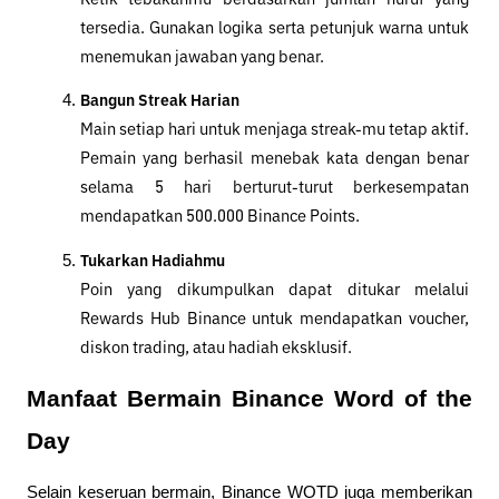
Ketik tebakanmu berdasarkan jumlah huruf yang 
tersedia. Gunakan logika serta petunjuk warna untuk 
menemukan jawaban yang benar.
Bangun Streak Harian
Main setiap hari untuk menjaga streak-mu tetap aktif. 
Pemain yang berhasil menebak kata dengan benar 
selama 5 hari berturut-turut berkesempatan 
mendapatkan 500.000 Binance Points.
Tukarkan Hadiahmu
Poin yang dikumpulkan dapat ditukar melalui 
Rewards Hub Binance untuk mendapatkan voucher, 
diskon trading, atau hadiah eksklusif.
Manfaat Bermain Binance Word of the 
Day
Selain keseruan bermain, Binance WOTD juga memberikan 