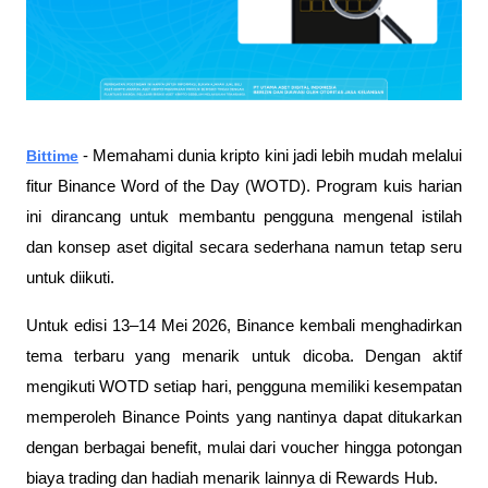
Bittime
- Memahami dunia kripto kini jadi lebih mudah melalui 
fitur Binance Word of the Day (WOTD). Program kuis harian 
ini dirancang untuk membantu pengguna mengenal istilah 
dan konsep aset digital secara sederhana namun tetap seru 
untuk diikuti.
Untuk edisi 13–14 Mei 2026, Binance kembali menghadirkan 
tema terbaru yang menarik untuk dicoba. Dengan aktif 
mengikuti WOTD setiap hari, pengguna memiliki kesempatan 
memperoleh Binance Points yang nantinya dapat ditukarkan 
dengan berbagai benefit, mulai dari voucher hingga potongan 
biaya trading dan hadiah menarik lainnya di Rewards Hub.