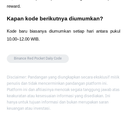
reward.
Kapan kode berikutnya diumumkan?
Kode baru biasanya diumumkan setiap hari antara pukul 
10.00–12.00 WIB.
Binance Red Pocket Daily Code
Disclaimer: Pandangan yang diungkapkan secara eksklusif milik
penulis dan tidak mencerminkan pandangan platform ini.
Platform ini dan afiliasinya menolak segala tanggung jawab atas
keakuratan atau kesesuaian informasi yang disediakan. Ini
hanya untuk tujuan informasi dan bukan merupakan saran
keuangan atau investasi.