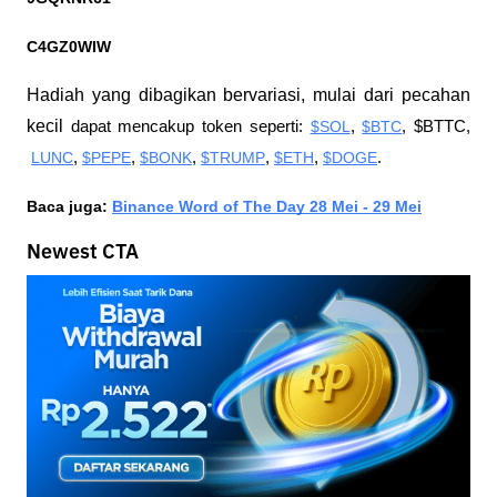
C4GZ0WIW
Hadiah yang dibagikan bervariasi, mulai dari pecahan 
kecil 
dapat mencakup token seperti:
$SOL
,
$BTC
, $BTTC,
LUNC
,
$PEPE
,
$BONK
,
$TRUMP
,
$ETH
,
$DOGE
.
Baca juga: 
Binance Word of The Day 28 Mei - 29 Mei
Newest CTA