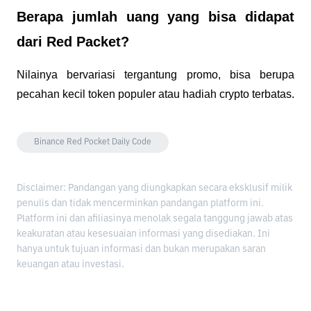
Berapa jumlah uang yang bisa didapat 
dari Red Packet?
Nilainya bervariasi tergantung promo, bisa berupa 
pecahan kecil token populer atau hadiah crypto terbatas.
Binance Red Pocket Daily Code
Disclaimer: Pandangan yang diungkapkan secara eksklusif milik
penulis dan tidak mencerminkan pandangan platform ini.
Platform ini dan afiliasinya menolak segala tanggung jawab atas
keakuratan atau kesesuaian informasi yang disediakan. Ini
hanya untuk tujuan informasi dan bukan merupakan saran
keuangan atau investasi.