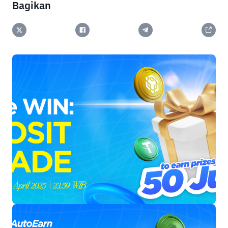
Bagikan