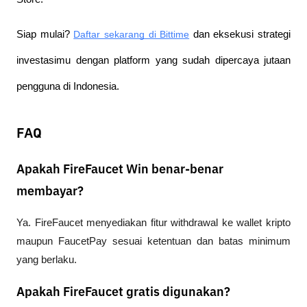
Siap mulai?
Daftar sekarang di Bittime
 dan eksekusi strategi 
investasimu dengan platform yang sudah dipercaya jutaan 
pengguna di Indonesia.
FAQ
Apakah FireFaucet Win benar-benar
membayar?
Ya. FireFaucet menyediakan fitur withdrawal ke wallet kripto 
maupun FaucetPay sesuai ketentuan dan batas minimum 
yang berlaku.
Apakah FireFaucet gratis digunakan?