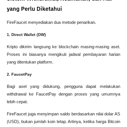
yang Perlu Diketahui
FireFaucet menyediakan dua metode penarikan.
1. Direct Wallet (DW)
Kripto dikirim langsung ke blockchain masing-masing aset. 
Proses ini biasanya mengikuti jadwal pembayaran harian 
yang ditentukan platform.
2. FaucetPay
Bagi aset yang didukung, pengguna dapat melakukan 
withdrawal ke FaucetPay dengan proses yang umumnya 
lebih cepat.
FireFaucet juga menyimpan saldo berdasarkan nilai dolar AS 
(USD), bukan jumlah koin tetap. Artinya, ketika harga Bitcoin 