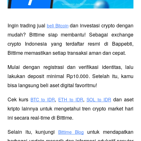
Ingin trading jual
 dan investasi crypto dengan 
beli Bitcoin
mudah? Bittime siap membantu! Sebagai exchange 
crypto Indonesia yang terdaftar resmi di Bappebti, 
Bittime memastikan setiap transaksi aman dan cepat.
Mulai dengan registrasi dan verifikasi identitas, lalu 
lakukan deposit minimal Rp10.000. Setelah itu, kamu 
bisa langsung beli aset digital favoritmu!
Cek kurs
,
,
 dan aset 
BTC to IDR
ETH to IDR
SOL to IDR
kripto lainnya untuk mengetahui tren crypto market hari 
ini secara real-time di Bittime.
Selain itu, kunjungi 
 untuk mendapatkan 
Bittime Blog
berbagai update menarik dan informasi edukatif seputar 