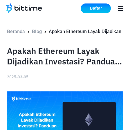
Daftar
Beranda
Blog
Apakah Et
>
>
Apakah Ethereum Layak
Dijadikan Investasi? Panduan
Lengkap untuk 2025
2025-03-05