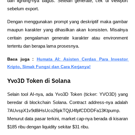
dan lighting-nya bagus. Setelah generate, cek di viewport 
sebelum export.
Dengan menggunakan prompt yang deskriptif maka gambar 
maupun karakter yang dihasilkan akan konsisten. Misalnya 
ceritain pengalaman generate karakter atau environment 
tertentu dan berapa lama prosesnya.
Baca juga : 
Humata AI: Asisten Cerdas Para Investor 
Kripto, Simak Fungsi dan Cara Kerjanya!
Yvo3D Token di Solana
Selain tool AI-nya, ada Yvo3D Token (ticker: YVO3D) yang 
beredar di blockchain Solana. Contract address-nya adalah 
7AUvspX1v9d8iHsUco26pkTQjU4fpfCDDDFa13Ktpump. 
Menurut data pasar terkini, market cap-nya berada di kisaran 
$185 ribu dengan liquidity sekitar $31 ribu.