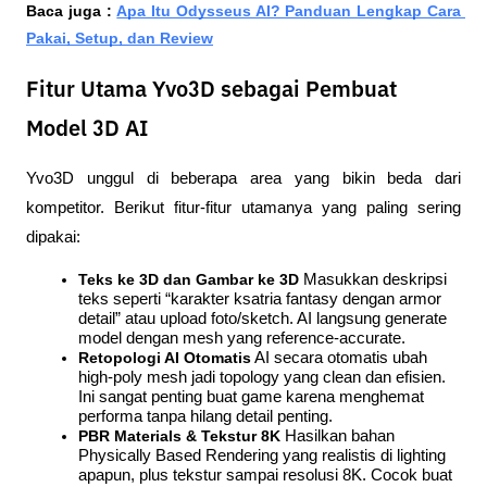
Baca juga : 
Apa Itu Odysseus AI? Panduan Lengkap Cara 
Pakai, Setup, dan Review
Fitur Utama Yvo3D sebagai Pembuat
Model 3D AI
Yvo3D unggul di beberapa area yang bikin beda dari 
kompetitor. Berikut fitur-fitur utamanya yang paling sering 
dipakai:
Teks ke 3D dan Gambar ke 3D
 Masukkan deskripsi 
teks seperti “karakter ksatria fantasy dengan armor 
detail” atau upload foto/sketch. AI langsung generate 
model dengan mesh yang reference-accurate.
Retopologi AI Otomatis
 AI secara otomatis ubah 
high-poly mesh jadi topology yang clean dan efisien. 
Ini sangat penting buat game karena menghemat 
performa tanpa hilang detail penting.
PBR Materials & Tekstur 8K
 Hasilkan bahan 
Physically Based Rendering yang realistis di lighting 
apapun, plus tekstur sampai resolusi 8K. Cocok buat 