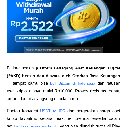
Bittime adalah
 platform Pedagang Aset Keuangan Digital 
(PAKD) berizin dan diawasi oleh Otoritas Jasa Keuangan 
—
 tempat kamu bisa
beli Bitcoin di Indonesia
 dan ratusan 
aset kripto lainnya mulai Rp10.000. Proses registrasi cepat, 
aman, dan bisa langsung dimulai hari ini.
Pantau konversi
USDT to IDR
 dan pergerakan harga aset 
kripto favoritmu secara real-time. Semua tersedia dalam 
satu
aplikasi investasi kripto
 yang bisa diunduh gratis di Play 