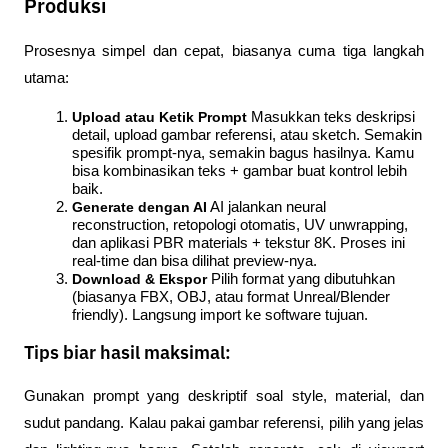
Produksi
Prosesnya simpel dan cepat, biasanya cuma tiga langkah 
utama:
Upload atau Ketik Prompt
 Masukkan teks deskripsi 
detail, upload gambar referensi, atau sketch. Semakin 
spesifik prompt-nya, semakin bagus hasilnya. Kamu 
bisa kombinasikan teks + gambar buat kontrol lebih 
baik.
Generate dengan AI
 AI jalankan neural 
reconstruction, retopologi otomatis, UV unwrapping, 
dan aplikasi PBR materials + tekstur 8K. Proses ini 
real-time dan bisa dilihat preview-nya.
Download & Ekspor
 Pilih format yang dibutuhkan 
(biasanya FBX, OBJ, atau format Unreal/Blender 
friendly). Langsung import ke software tujuan.
Tips biar hasil maksimal:
Gunakan prompt yang deskriptif soal style, material, dan 
sudut pandang. Kalau pakai gambar referensi, pilih yang jelas 