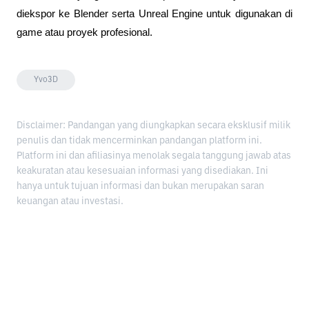
diekspor ke Blender serta Unreal Engine untuk digunakan di 
game atau proyek profesional.
Yvo3D
Disclaimer: Pandangan yang diungkapkan secara eksklusif milik
penulis dan tidak mencerminkan pandangan platform ini.
Platform ini dan afiliasinya menolak segala tanggung jawab atas
keakuratan atau kesesuaian informasi yang disediakan. Ini
hanya untuk tujuan informasi dan bukan merupakan saran
keuangan atau investasi.