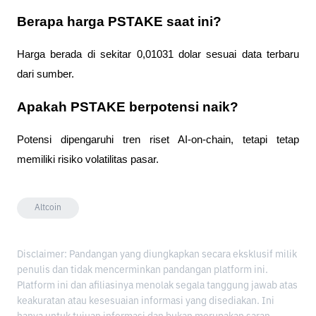
Berapa harga PSTAKE saat ini?
Harga berada di sekitar 0,01031 dolar sesuai data terbaru
dari sumber.
Apakah PSTAKE berpotensi naik?
Potensi dipengaruhi tren riset AI-on-chain, tetapi tetap
memiliki risiko volatilitas pasar.
Altcoin
Disclaimer: Pandangan yang diungkapkan secara eksklusif milik
penulis dan tidak mencerminkan pandangan platform ini.
Platform ini dan afiliasinya menolak segala tanggung jawab atas
keakuratan atau kesesuaian informasi yang disediakan. Ini