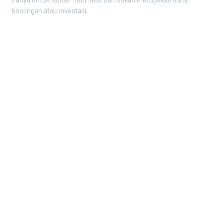
hanya untuk tujuan informasi dan bukan merupakan saran
keuangan atau investasi.