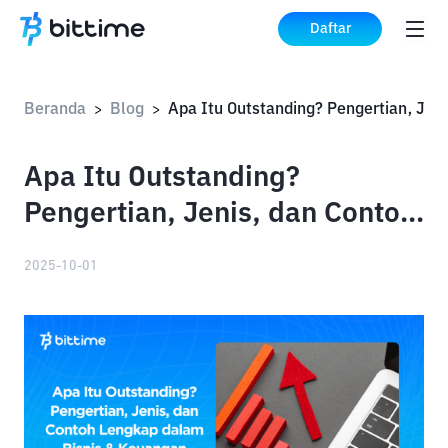
Daftar
Beranda
Blog
Apa I
>
>
Apa Itu Outstanding?
Pengertian, Jenis, dan Contoh
Lengkap dalam Bisnis &
2025-10-01
Keuangan