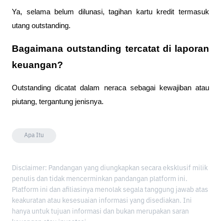
Ya, selama belum dilunasi, tagihan kartu kredit termasuk
utang outstanding.
Bagaimana outstanding tercatat di laporan
keuangan?
Outstanding dicatat dalam neraca sebagai kewajiban atau
piutang, tergantung jenisnya.
Apa Itu
Disclaimer: Pandangan yang diungkapkan secara eksklusif milik
penulis dan tidak mencerminkan pandangan platform ini.
Platform ini dan afiliasinya menolak segala tanggung jawab atas
keakuratan atau kesesuaian informasi yang disediakan. Ini
hanya untuk tujuan informasi dan bukan merupakan saran