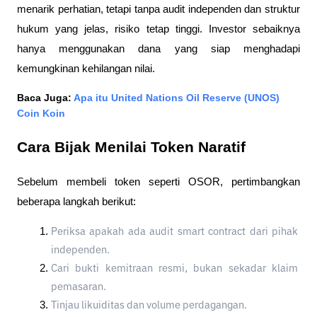
menarik perhatian, tetapi tanpa audit independen dan struktur 
hukum yang jelas, risiko tetap tinggi. Investor sebaiknya 
hanya menggunakan dana yang siap menghadapi 
kemungkinan kehilangan nilai.
Baca Juga: 
Apa itu United Nations Oil Reserve (UNOS) 
Coin Koin
Cara Bijak Menilai Token Naratif
Sebelum membeli token seperti OSOR, pertimbangkan 
beberapa langkah berikut:
Periksa apakah ada audit smart contract dari pihak 
independen.
Cari bukti kemitraan resmi, bukan sekadar klaim 
pemasaran.
Tinjau likuiditas dan volume perdagangan.