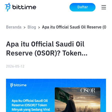
Daftar
Beranda
Blog
Apa itu Officia
>
>
Apa itu Official Saudi Oil
Reserve (OSOR)? Token
Minyak yang Sedang Viral
2026-05-12