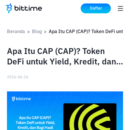
Daftar
Beranda
Blog
Apa Itu C
>
>
Apa Itu CAP (CAP)? Token
DeFi untuk Yield, Kredit, dan
Bagi Hasil
2026-06-26