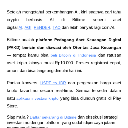
Setelah mengetahui perkembangan AI, kini saatnya cari tahu 
crypto berbasis AI di Bittime seperti aset 
digital 
AI
, 
AGI
, 
RENDER
, 
TAO
 dan lebih banyak lagi coin AI.
Bittime adalah
 platform Pedagang Aset Keuangan Digital 
(PAKD) berizin dan diawasi oleh Otoritas Jasa Keuangan 
—
 tempat kamu bisa
beli Bitcoin di Indonesia
 dan ratusan 
aset kripto lainnya mulai Rp10.000. Proses registrasi cepat, 
aman, dan bisa langsung dimulai hari ini.
Pantau konversi
USDT to IDR
 dan pergerakan harga aset 
kripto favoritmu secara real-time. Semua tersedia dalam 
satu
aplikasi investasi kripto
 yang bisa diunduh gratis di Play 
Store.
Siap mulai?
Daftar sekarang di Bittime
 dan eksekusi strategi 
investasimu dengan platform yang sudah dipercaya jutaan 
pengguna di Indonesia.