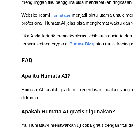
mengunggah file, pengguna bisa mendapatkan ringkasan cep
Website resmi
humata.ai
 menjadi pintu utama untuk men
profesional, Humata AI jelas bisa menghemat waktu dan 
Jika Anda tertarik mengeksplorasi lebih jauh dunia AI dan 
terbaru tentang crypto di
Bittime Blog
 atau mulai trading d
FAQ
Apa itu Humata AI?
Humata AI adalah platform kecerdasan buatan yang
dokumen.
Apakah Humata AI gratis digunakan?
Ya, Humata AI menawarkan uji coba gratis dengan fitur da