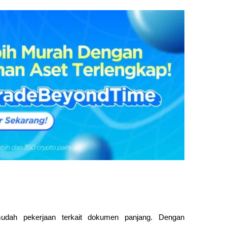
udah pekerjaan terkait dokumen panjang. Dengan 