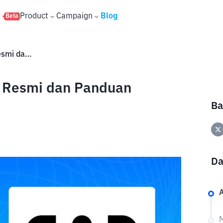
s
Product
Campaign
Blog
Beta
Apa Itu Humata AI? Website Resmi dan Panduan Lengkap
e Resmi dan Panduan
Ba
Da
A