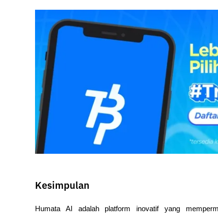
Kesimpulan
Humata AI adalah platform inovatif yang memperm