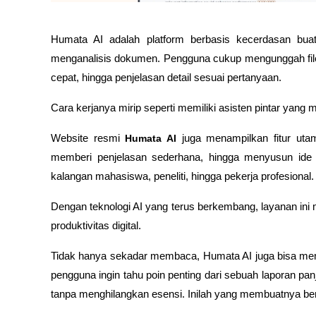
Humata AI adalah platform berbasis kecerdasan bu
menganalisis dokumen. Pengguna cukup mengunggah file
cepat, hingga penjelasan detail sesuai pertanyaan.
Cara kerjanya mirip seperti memiliki asisten pintar yang
Website resmi 
Humata AI
 juga menampilkan fitur uta
memberi penjelasan sederhana, hingga menyusun ide d
kalangan mahasiswa, peneliti, hingga pekerja profesional.
Dengan teknologi AI yang terus berkembang, layanan ini m
produktivitas digital.
Tidak hanya sekadar membaca, Humata AI juga bisa memb
pengguna ingin tahu poin penting dari sebuah laporan pa
tanpa menghilangkan esensi. Inilah yang membuatnya b