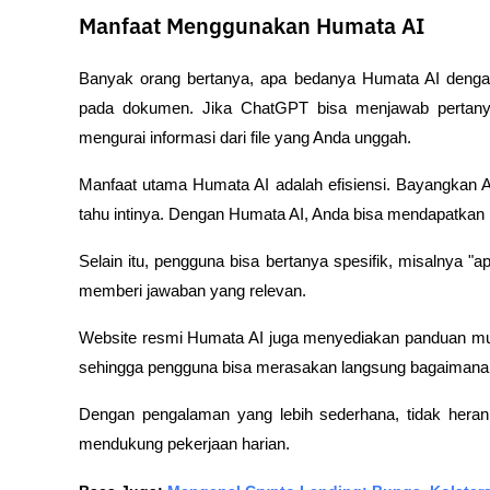
Manfaat Menggunakan Humata AI
Banyak orang bertanya, apa bedanya Humata AI dengan 
pada dokumen. Jika ChatGPT bisa menjawab pertany
mengurai informasi dari file yang Anda unggah.
Manfaat utama Humata AI adalah efisiensi. Bayangkan An
tahu intinya. Dengan Humata AI, Anda bisa mendapatkan 
Selain itu, pengguna bisa bertanya spesifik, misalnya "a
memberi jawaban yang relevan.
Website resmi Humata AI juga menyediakan panduan muda
sehingga pengguna bisa merasakan langsung bagaimana AI
Dengan pengalaman yang lebih sederhana, tidak heran
mendukung pekerjaan harian.