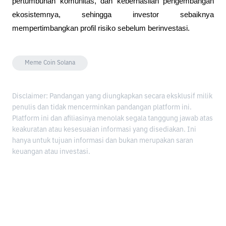
pertumbuhan komunitas, dan keberhasilan pengembangan 
ekosistemnya, sehingga investor sebaiknya 
mempertimbangkan profil risiko sebelum berinvestasi.
Meme Coin Solana
Disclaimer: Pandangan yang diungkapkan secara eksklusif milik
penulis dan tidak mencerminkan pandangan platform ini.
Platform ini dan afiliasinya menolak segala tanggung jawab atas
keakuratan atau kesesuaian informasi yang disediakan. Ini
hanya untuk tujuan informasi dan bukan merupakan saran
keuangan atau investasi.