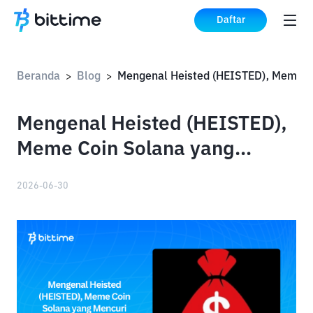
Daftar
Beranda
Blog
>
>
Mengenal Heisted (HEISTED),
Meme Coin Solana yang
Mencuri Perhatian
2026-06-30