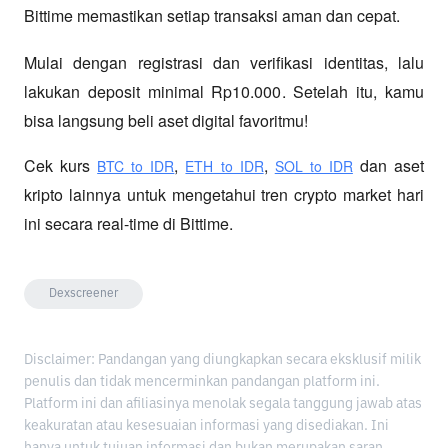
Bittime memastikan setiap transaksi aman dan cepat.
Mulai dengan registrasi dan verifikasi identitas, lalu 
lakukan deposit minimal Rp10.000. Setelah itu, kamu 
bisa langsung beli aset digital favoritmu!
Cek kurs
,
,
 dan aset 
BTC to IDR
ETH to IDR
SOL to IDR
kripto lainnya untuk mengetahui tren crypto market hari 
ini secara real-time di Bittime.
Dexscreener
Disclaimer: Pandangan yang diungkapkan secara eksklusif milik
penulis dan tidak mencerminkan pandangan platform ini.
Platform ini dan afiliasinya menolak segala tanggung jawab atas
keakuratan atau kesesuaian informasi yang disediakan. Ini
hanya untuk tujuan informasi dan bukan merupakan saran