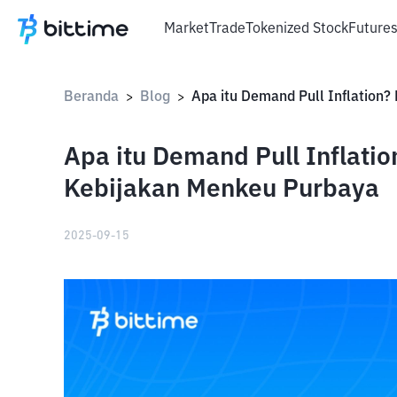
Market
Trade
Tokenized Stock
Future
Beranda
Blog
>
>
Apa itu Demand Pull Inflat
Kebijakan Menkeu Purbaya
2025-09-15