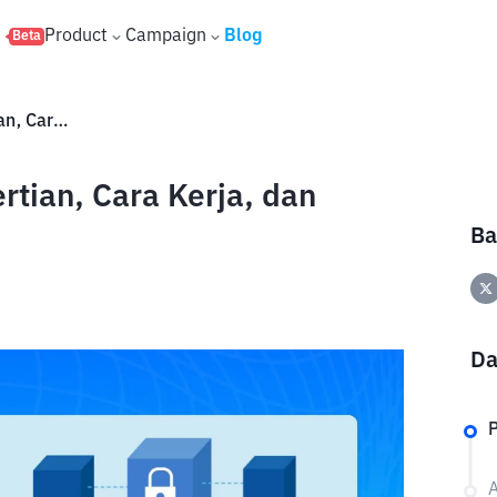
s
Product
Campaign
Blog
Beta
Apa itu Cryptography? Pengertian, Cara Kerja, dan Jenisnya
rtian, Cara Kerja, dan
Ba
Da
P
A