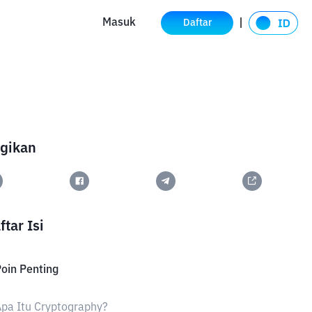
Masuk
Daftar
gikan
ftar Isi
oin Penting
pa Itu Cryptography?