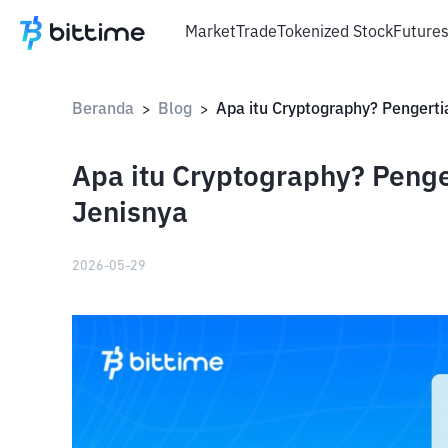
Market
Trade
Tokenized Stock
Future
Beranda
Blog
>
>
Apa itu Cryptography? Penge
Jenisnya
2026-05-29