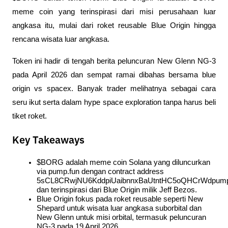
meme coin yang terinspirasi dari misi perusahaan luar 
angkasa itu, mulai dari roket reusable Blue Origin hingga 
rencana wisata luar angkasa. 
Token ini hadir di tengah berita peluncuran New Glenn NG-3 
pada April 2026 dan sempat ramai dibahas bersama blue 
origin vs spacex. Banyak trader melihatnya sebagai cara 
seru ikut serta dalam hype space exploration tanpa harus beli 
tiket roket.
Key Takeaways
$BORG adalah meme coin Solana yang diluncurkan 
via pump.fun dengan contract address 
5sCL8CRwjNU6KddpiUaibnnxBaUtntHC5oQHCrWdpump
dan terinspirasi dari Blue Origin milik Jeff Bezos.
Blue Origin fokus pada roket reusable seperti New 
Shepard untuk wisata luar angkasa suborbital dan 
New Glenn untuk misi orbital, termasuk peluncuran 
NG-3 pada 19 April 2026.