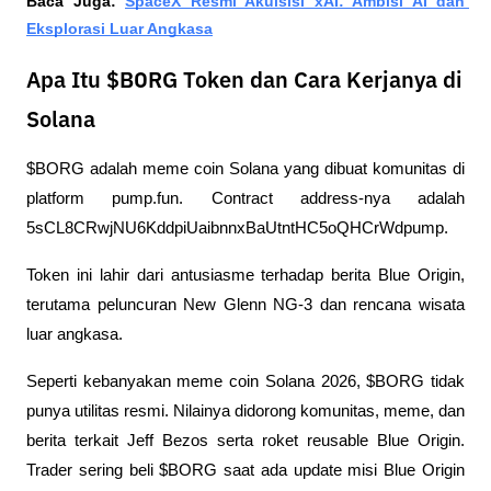
Baca Juga: 
SpaceX Resmi Akuisisi xAI: Ambisi AI dan 
Eksplorasi Luar Angkasa
Apa Itu $BORG Token dan Cara Kerjanya di
Solana
$BORG adalah meme coin Solana yang dibuat komunitas di 
platform pump.fun. Contract address-nya adalah 
5sCL8CRwjNU6KddpiUaibnnxBaUtntHC5oQHCrWdpump. 
Token ini lahir dari antusiasme terhadap berita Blue Origin, 
terutama peluncuran New Glenn NG-3 dan rencana wisata 
luar angkasa.
Seperti kebanyakan meme coin Solana 2026, $BORG tidak 
punya utilitas resmi. Nilainya didorong komunitas, meme, dan 
berita terkait Jeff Bezos serta roket reusable Blue Origin. 
Trader sering beli $BORG saat ada update misi Blue Origin 