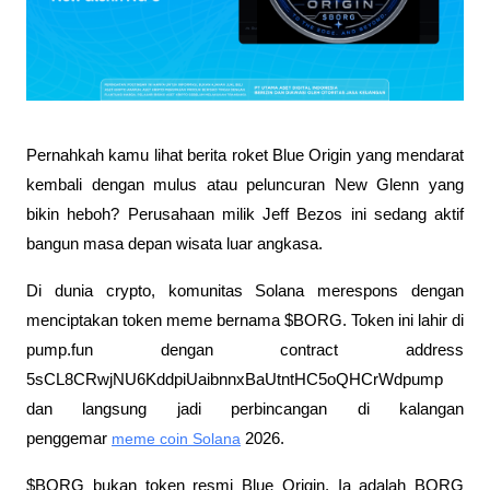
Pernahkah kamu lihat berita roket Blue Origin yang mendarat 
kembali dengan mulus atau peluncuran New Glenn yang 
bikin heboh? Perusahaan milik Jeff Bezos ini sedang aktif 
bangun masa depan wisata luar angkasa. 
Di dunia crypto, komunitas Solana merespons dengan 
menciptakan token meme bernama $BORG. Token ini lahir di 
pump.fun dengan contract address 
5sCL8CRwjNU6KddpiUaibnnxBaUtntHC5oQHCrWdpump 
dan langsung jadi perbincangan di kalangan 
penggemar 
meme coin Solana
 2026.
$BORG bukan token resmi Blue Origin. Ia adalah BORG 