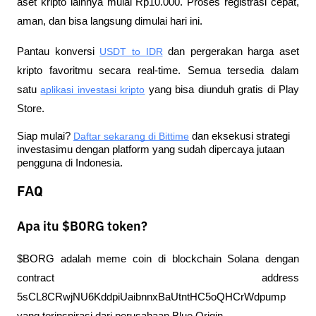
aset kripto lainnya mulai Rp10.000. Proses registrasi cepat, 
aman, dan bisa langsung dimulai hari ini.
Pantau konversi
USDT to IDR
 dan pergerakan harga aset 
kripto favoritmu secara real-time. Semua tersedia dalam 
satu
aplikasi investasi kripto
 yang bisa diunduh gratis di Play 
Store.
Siap mulai?
Daftar sekarang di Bittime
 dan eksekusi strategi 
investasimu dengan platform yang sudah dipercaya jutaan 
pengguna di Indonesia.
FAQ
Apa itu $BORG token?
$BORG adalah meme coin di blockchain Solana dengan 
contract address 
5sCL8CRwjNU6KddpiUaibnnxBaUtntHC5oQHCrWdpump 