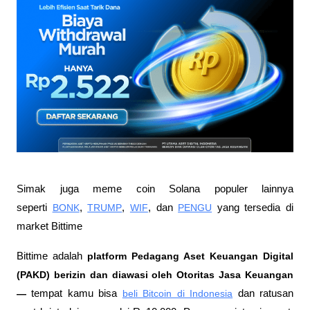
Simak juga meme coin Solana populer lainnya 
seperti 
BONK
, 
TRUMP
, 
WIF
, dan 
PENGU
 yang tersedia di 
market Bittime
Bittime adalah
 platform Pedagang Aset Keuangan Digital 
(PAKD) berizin dan diawasi oleh Otoritas Jasa Keuangan 
—
 tempat kamu bisa
beli Bitcoin di Indonesia
 dan ratusan 