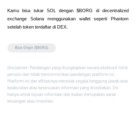
Kamu bisa tukar SOL dengan $BORG di decentralized 
exchange Solana menggunakan wallet seperti Phantom 
setelah token terdaftar di DEX.
Blue Origin ($BORG)
Disclaimer: Pandangan yang diungkapkan secara eksklusif milik
penulis dan tidak mencerminkan pandangan platform ini.
Platform ini dan afiliasinya menolak segala tanggung jawab atas
keakuratan atau kesesuaian informasi yang disediakan. Ini
hanya untuk tujuan informasi dan bukan merupakan saran
keuangan atau investasi.