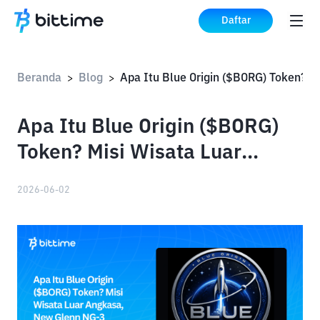
Daftar
Beranda
Blog
>
>
Apa Itu Blue Origin ($BORG)
Token? Misi Wisata Luar
Angkasa, New Glenn NG-3
2026-06-02