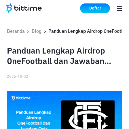
Daftar
Beranda
Blog
>
>
Panduan Lengkap Airdrop
OneFootball dan Jawaban
Quiz Raih Token $OFC
2025-10-02