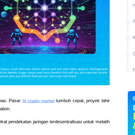
m
A
C
nas. Pasar 
AI crypto market
 tumbuh cepat, proyek lahir 
tion. 
rkat pendekatan jaringan terdesentralisasi untuk melatih 