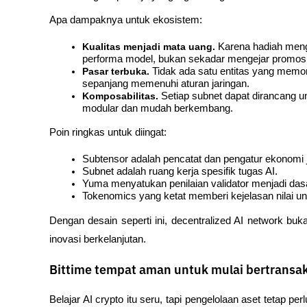
Apa dampaknya untuk ekosistem:
Kualitas menjadi mata uang.
 Karena hadiah meng
performa model, bukan sekadar mengejar promosi
Pasar terbuka.
 Tidak ada satu entitas yang memon
sepanjang memenuhi aturan jaringan.
Komposabilitas.
 Setiap subnet dapat dirancang un
modular dan mudah berkembang.
Poin ringkas untuk diingat:
Subtensor adalah pencatat dan pengatur ekonomi j
Subnet adalah ruang kerja spesifik tugas AI.
Yuma menyatukan penilaian validator menjadi da
Tokenomics yang ketat memberi kejelasan nilai unt
Dengan desain seperti ini, decentralized AI network buka
inovasi berkelanjutan.
Bittime tempat aman untuk mulai bertransaks
Belajar AI crypto itu seru, tapi pengelolaan aset tetap 