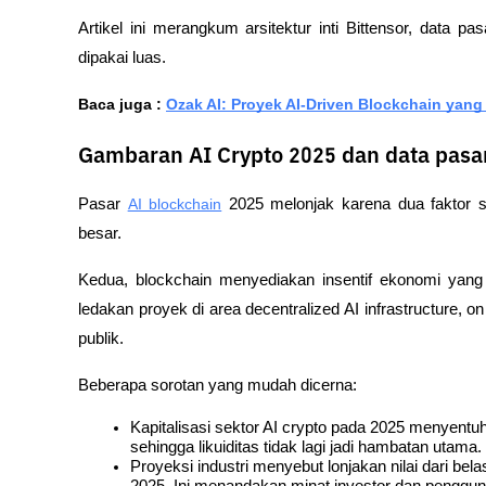
Artikel ini merangkum arsitektur inti Bittensor, data pa
dipakai luas. 
Baca juga : 
Ozak AI: Proyek AI-Driven Blockchain yang 
Gambaran AI Crypto 2025 dan data pasar
Pasar 
AI blockchain
 2025 melonjak karena dua faktor 
besar. 
Kedua, blockchain menyediakan insentif ekonomi yang t
ledakan proyek di area decentralized AI infrastructure, o
publik.
Beberapa sorotan yang mudah dicerna:
Kapitalisasi sektor AI crypto pada 2025 menyentuh 
sehingga likuiditas tidak lagi jadi hambatan utama.
Proyeksi industri menyebut lonjakan nilai dari bel
2025. Ini menandakan minat investor dan penggun