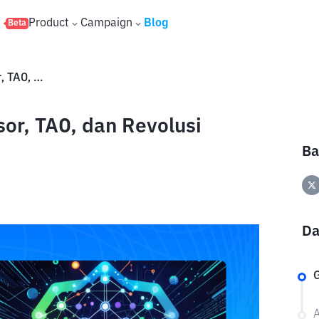
s
Product
Campaign
Blog
Beta
AI Crypto Boom 2025: Bittensor, TAO, dan Revolusi Blockchain Cerdas
sor, TAO, dan Revolusi
Ba
Da
G
A