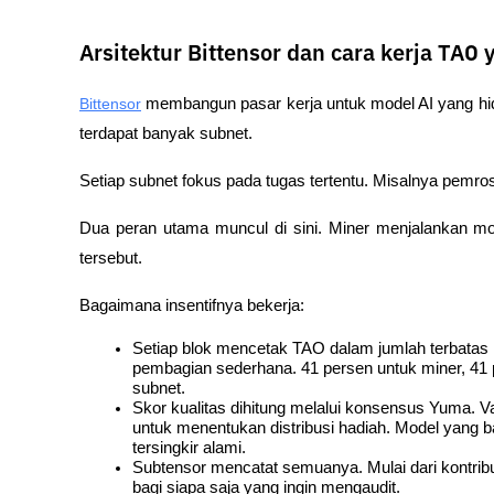
Arsitektur Bittensor dan cara kerja TAO
Bittensor
 membangun pasar kerja untuk model AI yang hid
terdapat banyak subnet. 
Setiap subnet fokus pada tugas tertentu. Misalnya pemroses
Dua peran utama muncul di sini. Miner menjalankan model
tersebut.
Bagaimana insentifnya bekerja:
Setiap blok mencetak TAO dalam jumlah terbatas
pembagian sederhana. 41 persen untuk miner, 41 pe
subnet.
Skor kualitas dihitung melalui konsensus Yuma. V
untuk menentukan distribusi hadiah. Model yang b
tersingkir alami.
Subtensor mencatat semuanya. Mulai dari kontribus
bagi siapa saja yang ingin mengaudit.