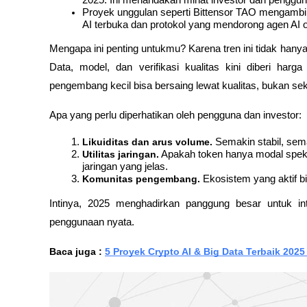
Proyek unggulan seperti Bittensor TAO mengambil po
AI terbuka dan protokol yang mendorong agen AI o
Mengapa ini penting untukmu? Karena tren ini tidak hanya
Data, model, dan verifikasi kualitas kini diberi harga
pengembang kecil bisa bersaing lewat kualitas, bukan se
Apa yang perlu diperhatikan oleh pengguna dan investor:
Likuiditas dan arus volume.
 Semakin stabil, se
Utilitas jaringan.
 Apakah token hanya modal speku
jaringan yang jelas.
Komunitas pengembang.
 Ekosistem yang aktif b
Intinya, 2025 menghadirkan panggung besar untuk integ
penggunaan nyata.
Baca juga : 
5 Proyek Crypto AI & Big Data Terbaik 2025 