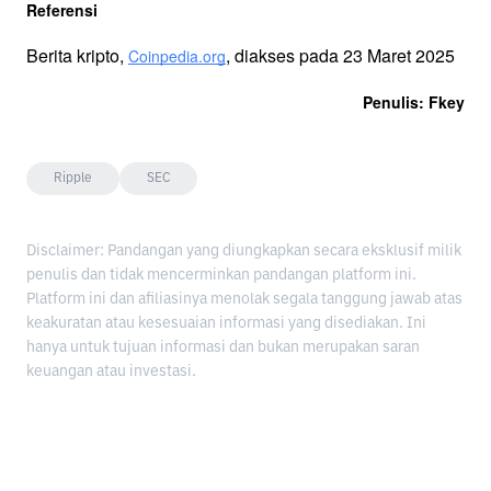
Referensi
Berita kripto, 
, diakses pada 23 Maret 2025
Coinpedia.org
Penulis: Fkey
Ripple
SEC
Disclaimer: Pandangan yang diungkapkan secara eksklusif milik
penulis dan tidak mencerminkan pandangan platform ini.
Platform ini dan afiliasinya menolak segala tanggung jawab atas
keakuratan atau kesesuaian informasi yang disediakan. Ini
hanya untuk tujuan informasi dan bukan merupakan saran
keuangan atau investasi.