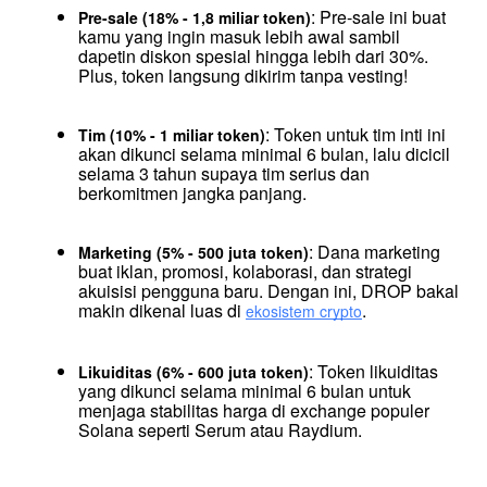
: Pre-sale ini buat 
Pre-sale (18% - 1,8 miliar token)
kamu yang ingin masuk lebih awal sambil 
dapetin diskon spesial hingga lebih dari 30%. 
Plus, token langsung dikirim tanpa vesting!
: Token untuk tim inti ini 
Tim (10% - 1 miliar token)
akan dikunci selama minimal 6 bulan, lalu dicicil 
selama 3 tahun supaya tim serius dan 
berkomitmen jangka panjang.
: Dana marketing 
Marketing (5% - 500 juta token)
buat iklan, promosi, kolaborasi, dan strategi 
akuisisi pengguna baru. Dengan ini, DROP bakal 
makin dikenal luas di 
.
ekosistem crypto
: Token likuiditas 
Likuiditas (6% - 600 juta token)
yang dikunci selama minimal 6 bulan untuk 
menjaga stabilitas harga di exchange populer 
Solana seperti Serum atau Raydium.