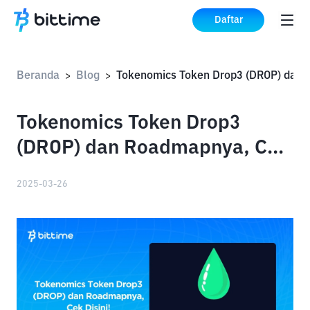
Daftar
Beranda
Blog
>
>
Tokenomics Token Drop3
(DROP) dan Roadmapnya, Cek
Disini!
2025-03-26