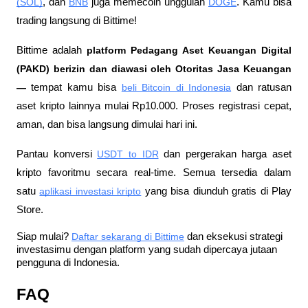
(SOL)
, dan 
BNB
 juga memecoin unggulan 
DOGE
. Kamu bisa 
trading langsung di Bittime!
Bittime adalah
 platform Pedagang Aset Keuangan Digital 
(PAKD) berizin dan diawasi oleh Otoritas Jasa Keuangan 
—
 tempat kamu bisa
beli Bitcoin di Indonesia
 dan ratusan 
aset kripto lainnya mulai Rp10.000. Proses registrasi cepat, 
aman, dan bisa langsung dimulai hari ini.
Pantau konversi
USDT to IDR
 dan pergerakan harga aset 
kripto favoritmu secara real-time. Semua tersedia dalam 
satu
aplikasi investasi kripto
 yang bisa diunduh gratis di Play 
Store.
Siap mulai?
Daftar sekarang di Bittime
 dan eksekusi strategi 
investasimu dengan platform yang sudah dipercaya jutaan 
pengguna di Indonesia.
FAQ