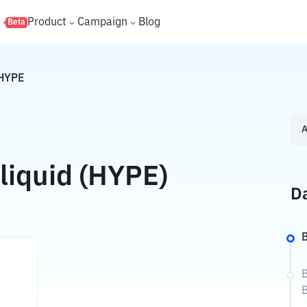
s
Product
Campaign
Blog
Beta
HYPE
A
liquid (HYPE)
Da
B
B
B