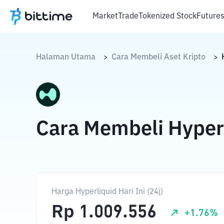
Market
Trade
Tokenized Stock
Future
Halaman Utama
Cara Membeli Aset Kripto
>
>
Cara Membeli Hyper
Harga Hyperliquid Hari Ini (24j)
Rp
1.009.556
+
1.76
%