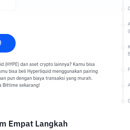
C
A
)
K
B
quid (HYPE) dan aset crypto lainnya? Kamu bisa
F
mu bisa beli Hyperliquid menggunakan pairing
apan pun dengan biaya transaksi yang murah.
 Bittime sekarang!
A
C
lam Empat Langkah