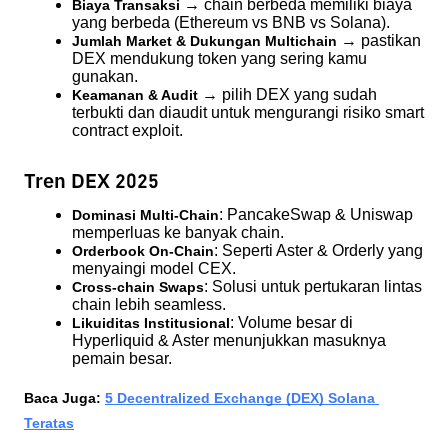
 → chain berbeda memiliki biaya 
Biaya Transaksi
yang berbeda (Ethereum vs BNB vs Solana).
 → pastikan 
Jumlah Market & Dukungan Multichain
DEX mendukung token yang sering kamu 
gunakan.
 → pilih DEX yang sudah 
Keamanan & Audit
terbukti dan diaudit untuk mengurangi risiko smart 
contract exploit.
Tren DEX 2025
: PancakeSwap & Uniswap 
Dominasi Multi-Chain
memperluas ke banyak chain.
: Seperti Aster & Orderly yang 
Orderbook On-Chain
menyaingi model CEX.
: Solusi untuk pertukaran lintas 
Cross-chain Swaps
chain lebih seamless.
: Volume besar di 
Likuiditas Institusional
Hyperliquid & Aster menunjukkan masuknya 
pemain besar.
Baca Juga: 
5 Decentralized Exchange (DEX) Solana 
Teratas