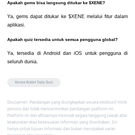
Apakah gems bisa langsung ditukar ke $XENE?
Ya, gems dapat ditukar ke $XENE melalui fitur dalam 
aplikasi.
Apakah quiz tersedia untuk semua pengguna global?
Ya, tersedia di Android dan iOS untuk pengguna di 
seluruh dunia.
Xenea Wallet Daily Quiz
Disclaimer: Pandangan yang diungkapkan secara eksklusif milik
penulis dan tidak mencerminkan pandangan platform ini.
Platform ini dan afiliasinya menolak segala tanggung jawab atas
keakuratan atau kesesuaian informasi yang disediakan. Ini
hanya untuk tujuan informasi dan bukan merupakan saran