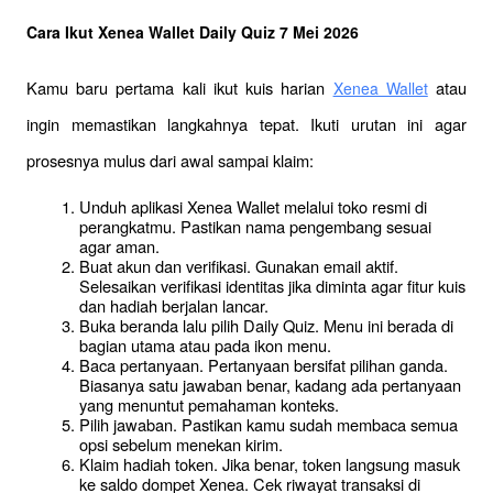
Cara Ikut Xenea Wallet Daily Quiz 7 Mei 2026
Kamu baru pertama kali ikut kuis harian 
 atau 
Xenea Wallet
ingin memastikan langkahnya tepat. Ikuti urutan ini agar 
prosesnya mulus dari awal sampai klaim:
Unduh aplikasi Xenea Wallet melalui toko resmi di 
perangkatmu. Pastikan nama pengembang sesuai 
agar aman.
Buat akun dan verifikasi. Gunakan email aktif. 
Selesaikan verifikasi identitas jika diminta agar fitur kuis 
dan hadiah berjalan lancar.
Buka beranda lalu pilih Daily Quiz. Menu ini berada di 
bagian utama atau pada ikon menu.
Baca pertanyaan. Pertanyaan bersifat pilihan ganda. 
Biasanya satu jawaban benar, kadang ada pertanyaan 
yang menuntut pemahaman konteks.
Pilih jawaban. Pastikan kamu sudah membaca semua 
opsi sebelum menekan kirim.
Klaim hadiah token. Jika benar, token langsung masuk 
ke saldo dompet Xenea. Cek riwayat transaksi di 